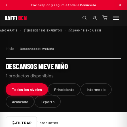
Envío rápido y seguro a toda la Península
DAFFI
BCN
(0
artículos)
DO GRATIS
DESDE 1992 EXPERTOS
200M² TIENDA BCN
300+ RES
›
Inicio
Descansos Nieve Niño
DESCANSOS NIEVE NIÑO
1 productos disponibles
Todos los niveles
Principiante
Intermedio
Avanzado
Experto
1
productos
FILTRAR