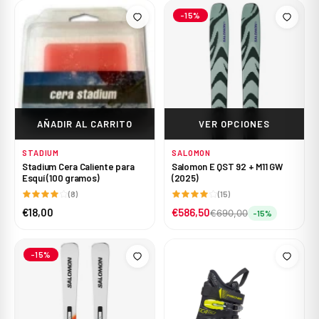
-15%
AÑADIR AL CARRITO
VER OPCIONES
STADIUM
SALOMON
Stadium Cera Caliente para
Salomon E QST 92 + M11 GW
Esquí (100 gramos)
(2025)
(8)
(15)
€18,00
€586,50
€690,00
-15%
-15%