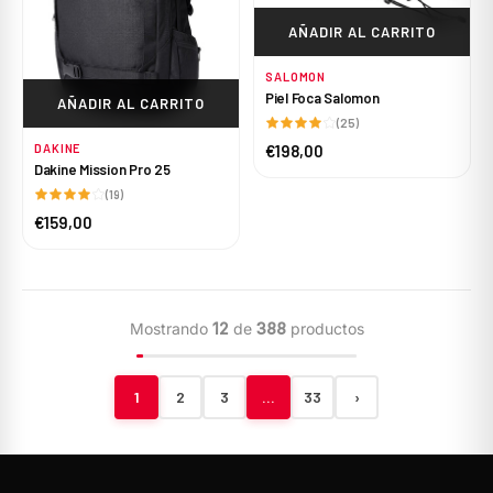
AÑADIR AL CARRITO
SALOMON
Piel Foca Salomon
AÑADIR AL CARRITO
(25)
€198,00
DAKINE
Dakine Mission Pro 25
(19)
€159,00
Mostrando
12
de
388
productos
1
2
3
…
33
›