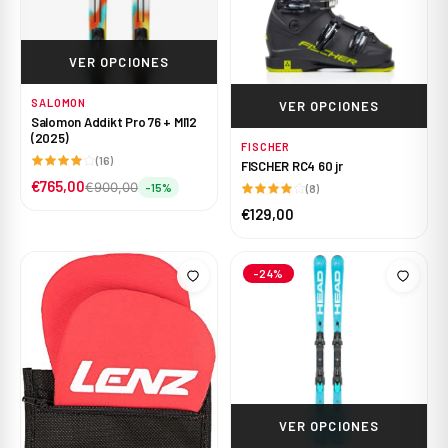
VER OPCIONES
SALOMON
VER OPCIONES
Salomon Addikt Pro 76 + MI12
(2025)
FISCHER
(16)
FISCHER RC4 60 jr
€765,00
€900,00
-15%
(8)
€129,00
-24%
VER OPCIONES