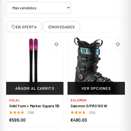
EN OFERTA
NOVEDADES
AÑADIR AL CARRITO
VER OPCIONES
VOLKL
SALOMON
Volkl Yumi + Marker Square 11D
Salomon S/PRO 100 W
(28)
(24)
€599,00
€480,00