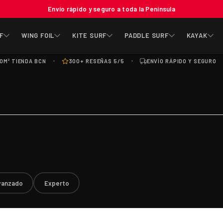
Envío rápido y seguro a toda la Península
F
WING FOIL
KITE SURF
PADDLE SURF
KAYAK
0M² TIENDA BCN
300+ RESEÑAS 5/5
ENVÍO RÁPIDO Y SEGURO
vanzado
Experto