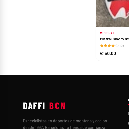
MISTRAL
AÑA
Mistral Sincro 8
(10)
€150,00
DAFFI
BCN
Especialistas en deportes de montana y accion
desde 1992. Barcelona. Tu tienda de confianza