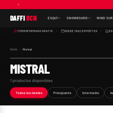
DAFFI
BCN
ESQUÍ
SNOWBOARD
WIND SUR
TERMOFORMADO GRATIS
DESDE 1992 EXPERTOS
20
›
Inicio
Mistral
MISTRAL
1 productos disponibles
Todos los niveles
Principiante
Intermedio
A