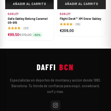
AÑADIR AL CARRITO
AÑADIR AL CARRITO
OAKLEY
OAKLEY
Gafa Oakley Belong Caramel
Flight Deck™ XM Snow Oakley
05-915
(15)
(27)
€209,00
€89,50
€179,00
-50%
DAFFI
BCN
Especialistas en deportes de montana y accion desde 1992.
Barcelona. Tu tienda de confianza para esqui, snowboard,
surf y mas.