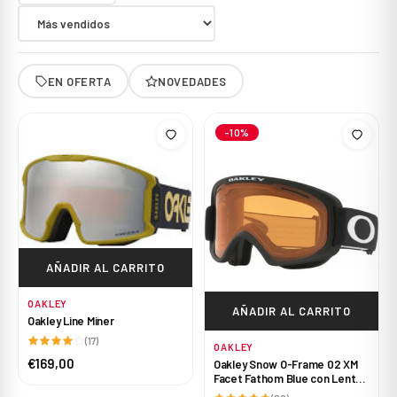
EN OFERTA
NOVEDADES
-10%
AÑADIR AL CARRITO
OAKLEY
AÑADIR AL CARRITO
Oakley Line Miner
(17)
OAKLEY
€169,00
Oakley Snow O-Frame 02 XM
Facet Fathom Blue con Lentes
High Intensity Yellow