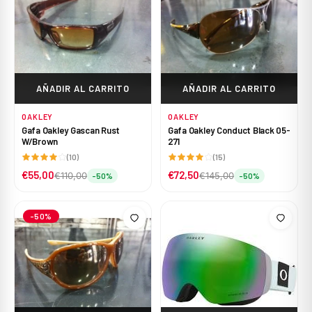
AÑADIR AL CARRITO
AÑADIR AL CARRITO
OAKLEY
OAKLEY
Gafa Oakley Gascan Rust
Gafa Oakley Conduct Black 05-
W/Brown
271
(10)
(15)
€55,00
€72,50
€110,00
€145,00
-50%
-50%
-50%