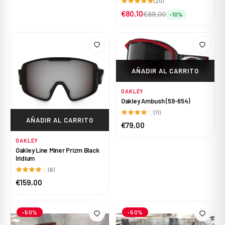
(20)
€80,10
€89,00
-10%
AÑADIR AL CARRITO
OAKLEY
Oakley Ambush (59-654)
(11)
AÑADIR AL CARRITO
€79,00
OAKLEY
Oakley Line Miner Prizm Black
Iridium
(6)
€159,00
-50%
-50%