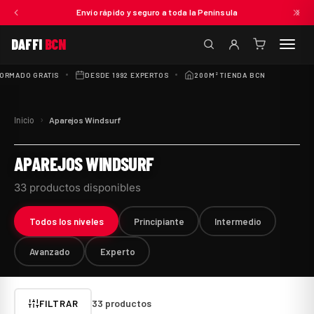
Envío rápido y seguro a toda la Península
DAFFI
BCN
(0
artículos)
RMADO GRATIS
DESDE 1992 EXPERTOS
200M² TIENDA BCN
300+ R
›
Inicio
Aparejos Windsurf
APAREJOS WINDSURF
33 productos disponibles
Todos los niveles
Principiante
Intermedio
Avanzado
Experto
33
productos
FILTRAR