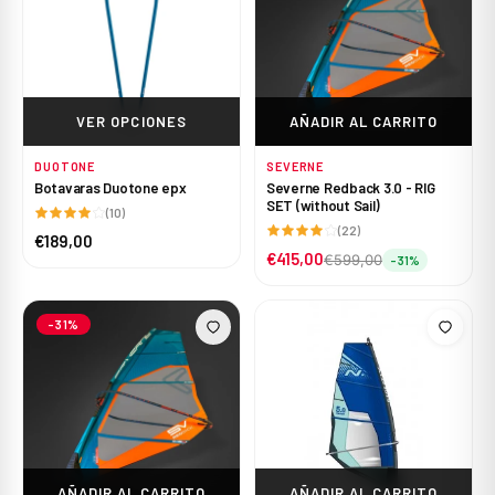
VER OPCIONES
AÑADIR AL CARRITO
DUOTONE
SEVERNE
Botavaras Duotone epx
Severne Redback 3.0 - RIG
SET (without Sail)
(10)
(22)
€189,00
€415,00
€599,00
-31%
-31%
AÑADIR AL CARRITO
AÑADIR AL CARRITO