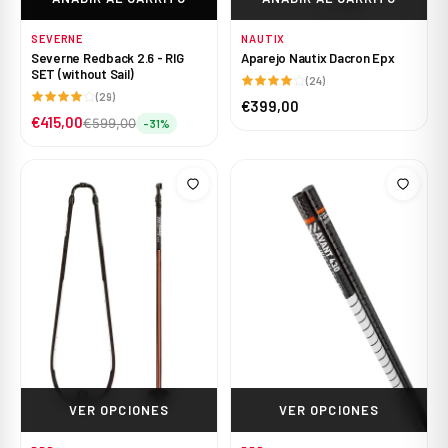
SEVERNE
NAUTIX
Severne Redback 2.6 - RIG
Aparejo Nautix Dacron Epx
SET (without Sail)
(24)
(29)
€399,00
€415,00
€599,00
-31%
VER OPCIONES
VER OPCIONES