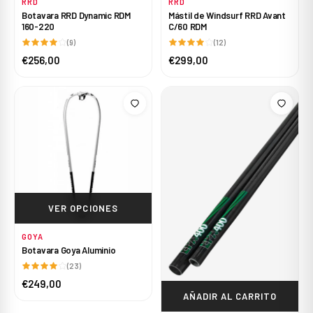
RRD
RRD
Botavara RRD Dynamic RDM
Mástil de Windsurf RRD Avant
160-220
C/60 RDM
(9)
(12)
€256,00
€299,00
VER OPCIONES
GOYA
Botavara Goya Aluminio
(23)
€249,00
AÑADIR AL CARRITO