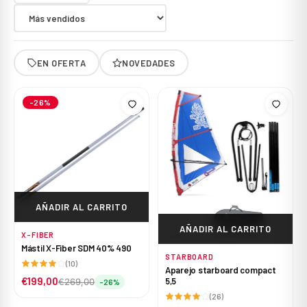
EN OFERTA
NOVEDADES
-26%
AÑADIR AL CARRITO
AÑADIR AL CARRITO
X-FIBER
Mástil X-Fiber SDM 40% 490
STARBOARD
(10)
Aparejo starboard compact
€199,00
5,5
€269,00
-26%
(26)