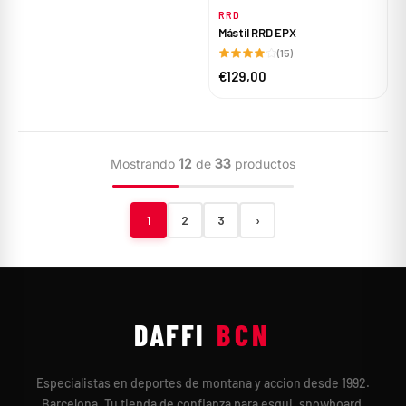
RRD
Mástil RRD EPX
(15)
€129,00
Mostrando
12
de
33
productos
1
2
3
›
DAFFI
BCN
Especialistas en deportes de montana y accion desde 1992.
Barcelona. Tu tienda de confianza para esqui, snowboard,