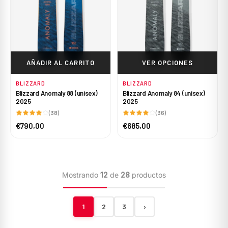
AÑADIR AL CARRITO
VER OPCIONES
BLIZZARD
BLIZZARD
Blizzard Anomaly 88 (unisex)
Blizzard Anomaly 84 (unisex)
2025
2025
(38)
(36)
€790,00
€685,00
Mostrando
12
de
28
productos
1
2
3
›