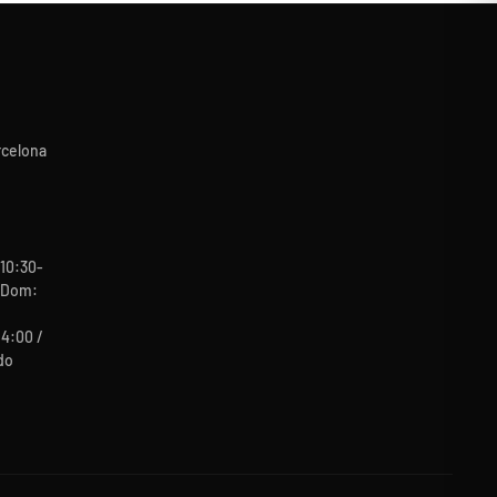
rcelona
10:30-
b-Dom:
14:00 /
do