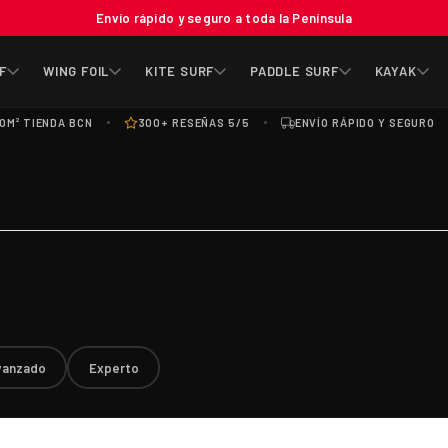
Envío rápido y seguro a toda la Península
F
WING FOIL
KITE SURF
PADDLE SURF
KAYAK
0M² TIENDA BCN
300+ RESEÑAS 5/5
ENVÍO RÁPIDO Y SEGURO
vanzado
Experto