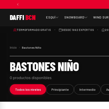
DAFFI
BCN
ESQUÍ
SNOWBOARD
WIND SUR
TERMOFORMADO GRATIS
DESDE 1992 EXPERTOS
20
›
Inicio
Bastones Niño
BASTONES NIÑO
0 productos disponibles
Todos los niveles
Principiante
Intermedio
A