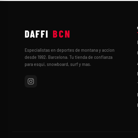
DAFFI
BCN
Especialistas en deportes de montana y accion
desde 1992. Barcelona. Tu tienda de confianza
para esqui, snowboard, surf y mas.