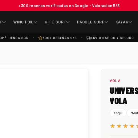
+300 resenas verificadas en Google - Valoracion 5/5
F
WING FOIL
KITE SURF
PADDLE SURF
KAYAK
0M² TIENDA BCN
300+ RESEÑAS 5/5
ENVÍO RÁPIDO Y SEGURO
VOLA
UNIVERS
VOLA
esqui
Mant
★★★★