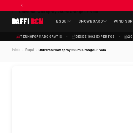
Universal wax spray 250ml Orange LF Vola
DAFFI
BCN
ESQUÍ
SNOWBOARD
WIND SUR
TERMOFORMADO GRATIS
DESDE 1992 EXPERTOS
20
Inicio
Esquí
Universal wax spray 250ml Orange LF Vola
›
›