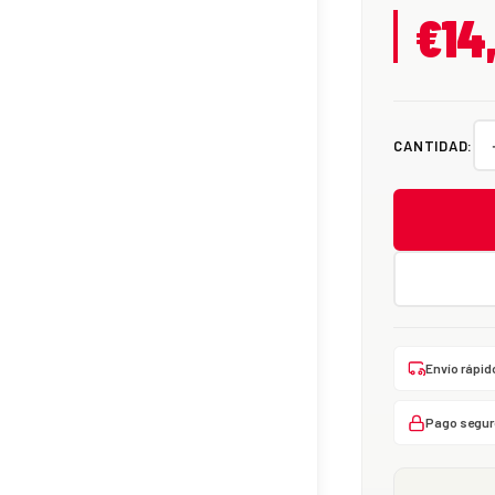
€14
CANTIDAD:
Envío rápid
Pago segur