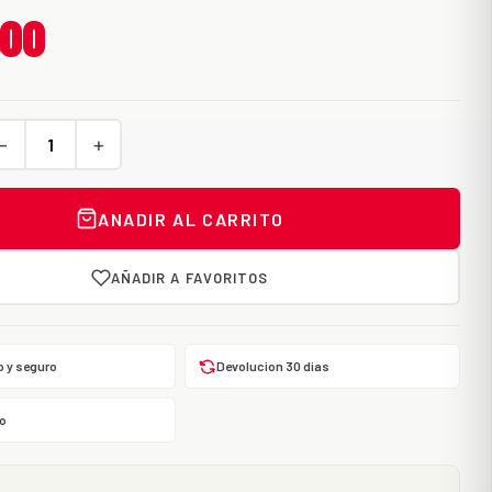
,00
−
+
ANADIR AL CARRITO
AÑADIR A FAVORITOS
o y seguro
Devolucion 30 dias
o