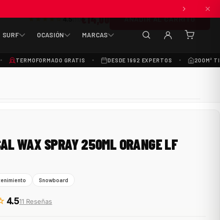
€14,00
ANADIR AL CARRITO
★★★★☆
4.5
(11)
SURF
OCASIÓN
MARCAS
(0
artículos
TERMOFORMADO GRATIS
DESDE 1992 EXPERTOS
200M² T
AL WAX SPRAY 250ML ORANGE LF
enimiento
Snowboard
☆
4.5
11 Reseñas