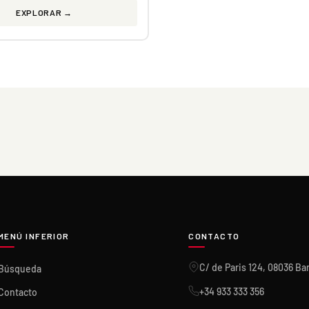
EXPLORAR →
MENÚ INFERIOR
CONTACTO
C/ de Paris 124, 08036 Ba
Búsqueda
+34 933 333 356
Contacto