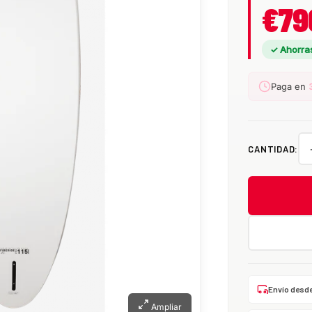
€79
✓ Ahorra
Paga en
CANTIDAD:
Envío desd
Ampliar