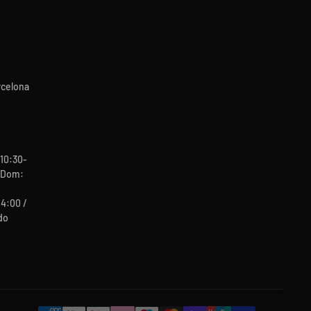
rcelona
10:30-
b-Dom:
14:00 /
do