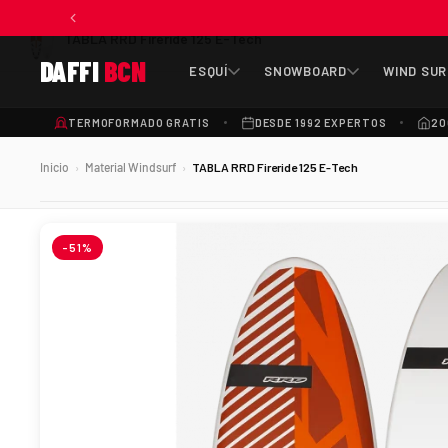
TABLA RRD Fireride 125 E-Tech
DAFFI
BCN
ESQUÍ
SNOWBOARD
WIND SUR
TERMOFORMADO GRATIS
DESDE 1992 EXPERTOS
20
Inicio
Material Windsurf
TABLA RRD Fireride 125 E-Tech
›
›
-51%