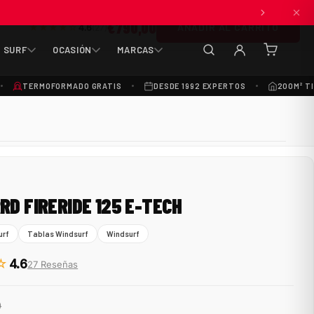
€790,00
ANADIR AL CARRITO
★★★★☆
4.6
(27)
SURF
OCASIÓN
MARCAS
(0
artículos
TERMOFORMADO GRATIS
DESDE 1992 EXPERTOS
200M² T
RD FIRERIDE 125 E-TECH
urf
Tablas Windsurf
Windsurf
☆
4.6
27 Reseñas
0