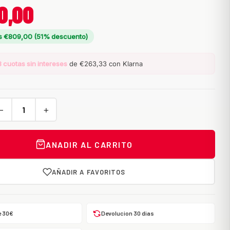
0,00
s €809,00 (51% descuento)
3 cuotas sin intereses
de €263,33 con Klarna
−
+
ANADIR AL CARRITO
AÑADIR A FAVORITOS
e 30€
Devolucion 30 dias