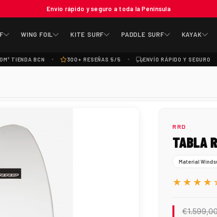
Envío rápido y seguro a toda la Península
F
WING FOIL
KITE SURF
PADDLE SURF
KAYAK
0M² TIENDA BCN
300+ RESEÑAS 5/5
ENVÍO RÁPIDO Y SEGURO
RRD
TABLA R
Material Winds
★★★★
€1.599,0