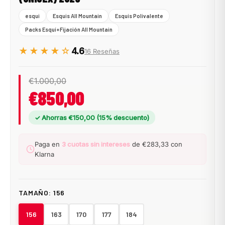
esqui
Esquis All Mountain
Esquís Polivalente
Packs Esquí+Fijación All Mountain
★★★★☆
4.6
16 Reseñas
€1.000,00
€850,00
✓ Ahorras €150,00 (15% descuento)
Paga en
3 cuotas sin intereses
de €283,33 con
Klarna
TAMAÑO:
156
156
163
170
177
184