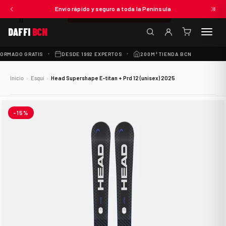
€850,00
Envío rápido y seguro a toda la Península
ANADIR AL CARRITO
DAFFI
BCN
(0
artículos)
ORMADO GRATIS
DESDE 1992 EXPERTOS
200M² TIENDA BCN
300+ 
Inicio
›
Esquí
›
Head Supershape E-titan + Prd 12 (unisex) 2025
-15%