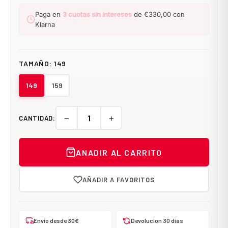
Paga en
3 cuotas sin intereses
de €330,00 con
Klarna
TAMAÑO:
149
149
159
−
+
CANTIDAD:
ANADIR AL CARRITO
AÑADIR A FAVORITOS
Envío desde 30€
Devolucion 30 dias