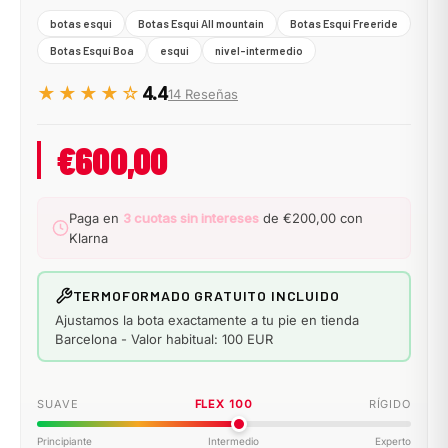
botas esqui
Botas Esqui All mountain
Botas Esqui Freeride
Botas Esquí Boa
esqui
nivel-intermedio
★★★★☆
4.4
14 Reseñas
€600,00
Paga en
3 cuotas sin intereses
de €200,00 con
Klarna
TERMOFORMADO GRATUITO INCLUIDO
Ajustamos la bota exactamente a tu pie en tienda
Barcelona - Valor habitual: 100 EUR
SUAVE
FLEX 100
RÍGIDO
Principiante
Intermedio
Experto