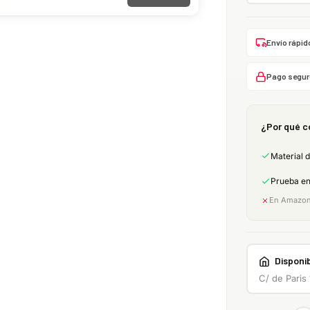
Envío rápid
Pago segur
¿Por qué c
Material 
Prueba e
En Amazon:
Disponib
C/ de Paris