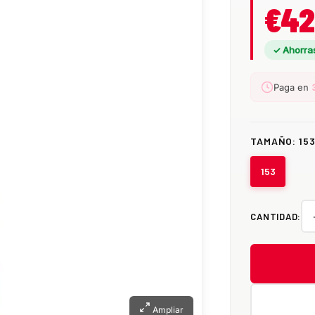
€42
✓ Ahorra
Paga en
TAMAÑO:
15
153
CANTIDAD:
Ampliar