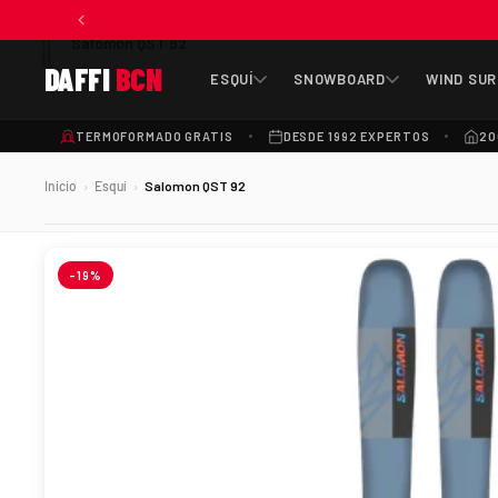
Salomon QST 92
DAFFI
BCN
ESQUÍ
SNOWBOARD
WIND SUR
TERMOFORMADO GRATIS
DESDE 1992 EXPERTOS
20
Inicio
Esquí
Salomon QST 92
›
›
-19%