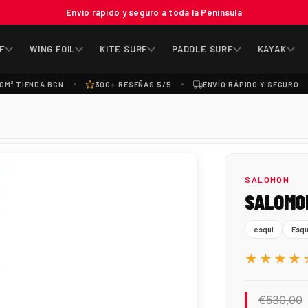
Envío rápido y seguro a toda la Península
F
WING FOIL
KITE SURF
PADDLE SURF
KAYAK
0M² TIENDA BCN
300+ RESEÑAS 5/5
ENVÍO RÁPIDO Y SEGURO
SALOMON
SALOMO
esqui
Esqu
★★★★
€530,00