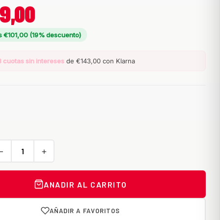
9,00
s €101,00 (19% descuento)
3 cuotas sin intereses
de €143,00 con Klarna
3
−
+
ANADIR AL CARRITO
AÑADIR A FAVORITOS