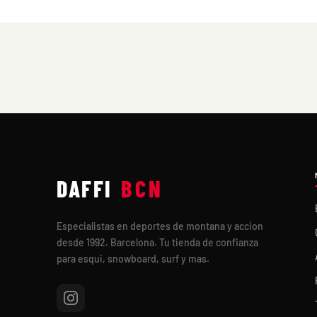
DAFFI
BCN
Especialistas en deportes de montana y accion
desde 1992. Barcelona. Tu tienda de confianza
para esqui, snowboard, surf y mas.