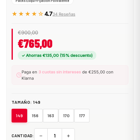
Packs Esquí+Fijación Polivalente
★★★★☆
4.7
34 Reseñas
€900,00
€765,00
✓ Ahorras €135,00 (15% descuento)
Paga en
3 cuotas sin intereses
de €255,00 con
Klarna
TAMAÑO:
149
149
156
163
170
177
−
+
CANTIDAD: