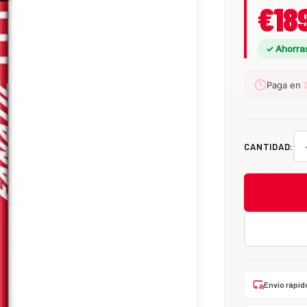
€18
✓ Ahorra
Paga en
CANTIDAD:
Envío rápid