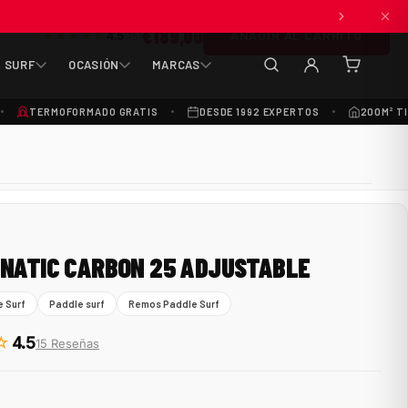
€189,00
ANADIR AL CARRITO
★★★★☆
4.5
(15)
SURF
OCASIÓN
MARCAS
(0
artículos
TERMOFORMADO GRATIS
DESDE 1992 EXPERTOS
200M² T
NATIC CARBON 25 ADJUSTABLE
e Surf
Paddle surf
Remos Paddle Surf
☆
4.5
15 Reseñas