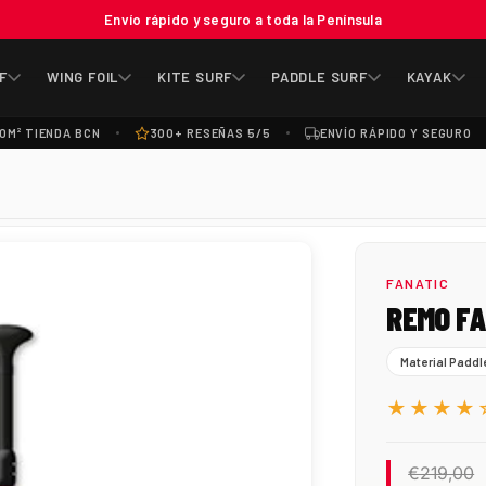
Envío rápido y seguro a toda la Península
F
WING FOIL
KITE SURF
PADDLE SURF
KAYAK
0M² TIENDA BCN
300+ RESEÑAS 5/5
ENVÍO RÁPIDO Y SEGURO
FANATIC
REMO FA
Material Paddl
★★★★
€219,00