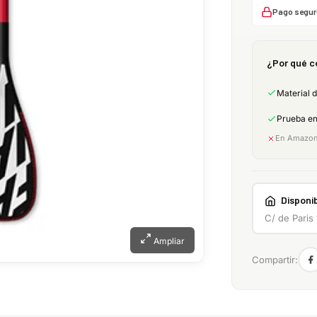
Pago segur
¿Por qué c
Material 
Prueba e
En Amazon:
Disponib
C/ de Paris
Ampliar
Compartir: