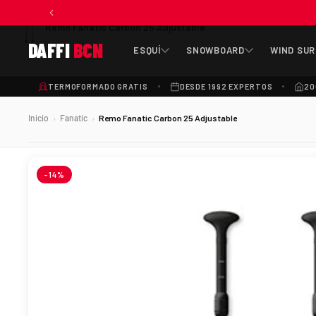
Remo Fanatic Carbon 25 Adjustable
DAFFI
BCN
ESQUÍ
SNOWBOARD
WIND SUR
TERMOFORMADO GRATIS
DESDE 1992 EXPERTOS
20
Inicio
Fanatic
Remo Fanatic Carbon 25 Adjustable
›
›
-14%