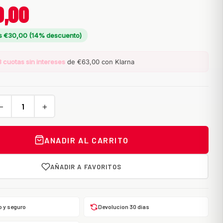
9,00
s €30,00 (14% descuento)
3 cuotas sin intereses
de €63,00 con Klarna
−
+
ANADIR AL CARRITO
AÑADIR A FAVORITOS
o y seguro
Devolucion 30 dias