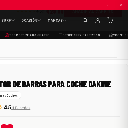
€29,00
ANADIR AL CARRITO
★★★★☆
4.5
(11)
SURF
OCASIÓN
MARCAS
(0
artículos
TERMOFORMADO GRATIS
DESDE 1992 EXPERTOS
200M² T
OR DE BARRAS PARA COCHE DAKINE
arras Coches
☆
4.5
11 Reseñas