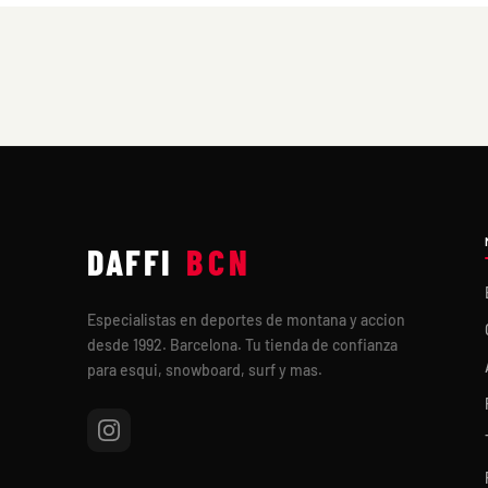
DAFFI
BCN
Especialistas en deportes de montana y accion
desde 1992. Barcelona. Tu tienda de confianza
para esqui, snowboard, surf y mas.