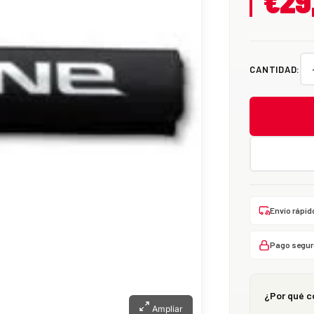
€29
CANTIDAD:
Envío rápid
Pago segur
¿Por qué c
Ampliar