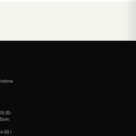
rcelona
10:30-
b-Dom:
14:00 /