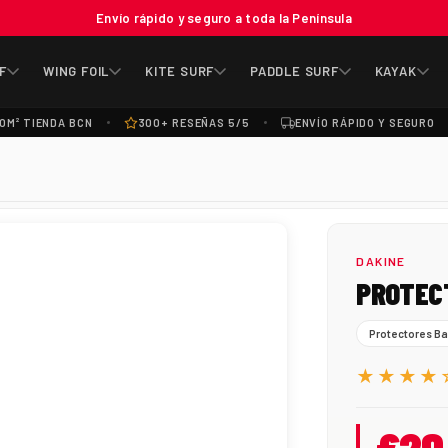
Envío rápido y seguro a toda la Península
F
WING FOIL
KITE SURF
PADDLE SURF
KAYAK
0M² TIENDA BCN
300+ RESEÑAS 5/5
ENVÍO RÁPIDO Y SEGURO
DAKINE
PROTECT
Protectores B
★★★★