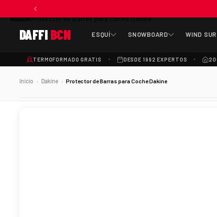
Protector de Barras para Coche Dakine
DAFFI
BCN
ESQUÍ
SNOWBOARD
WIND SUR
TERMOFORMADO GRATIS
DESDE 1992 EXPERTOS
20
Inicio
Dakine
Protector de Barras para Coche Dakine
›
›