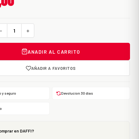
,00
−
+
ANADIR AL CARRITO
AÑADIR A FAVORITOS
o y seguro
Devolucion 30 dias
o
omprar en DAFFI?