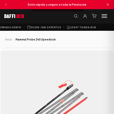
€75,00
Envío rápido y seguro a toda la Península
ANADIR AL CARRITO
DAFFI
BCN
(0
artículos)
RMADO GRATIS
DESDE 1992 EXPERTOS
200M² TIENDA BCN
300+ 
Inicio
›
Mammut Probe 240 Speedlock