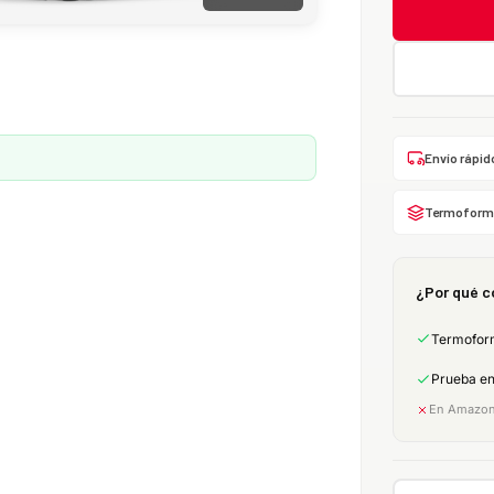
Envío rápid
Termoforma
¿Por qué c
Termofor
Prueba e
En Amazon/