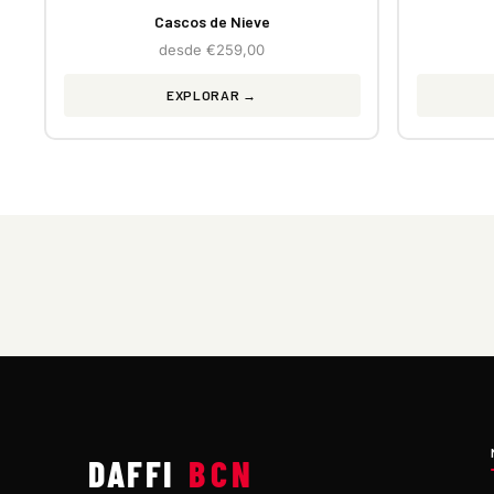
Cascos de Nieve
desde €259,00
EXPLORAR →
DAFFI
BCN