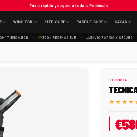
Envío rápido y seguro a toda la Península
F
WING FOIL
KITE SURF
PADDLE SURF
KAYAK
0M² TIENDA BCN
300+ RESEÑAS 5/5
ENVÍO RÁPIDO Y SEGURO
TECNICA
TECNICA
★★★★
€58