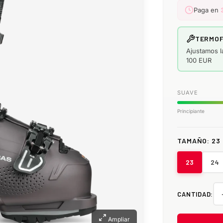
Paga en
TERMOF
Ajustamos l
100 EUR
SUAVE
Principiante
TAMAÑO:
23
23
24
CANTIDAD:
Ampliar