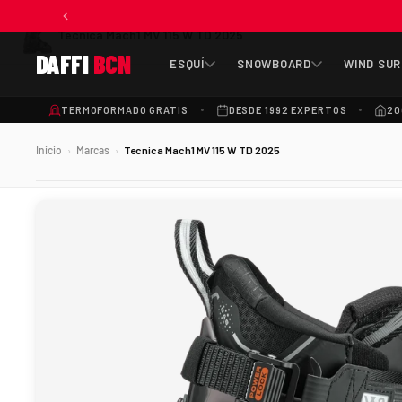
Tecnica Mach1 MV 115 W TD 2025
DAFFI
BCN
ESQUÍ
SNOWBOARD
WIND SUR
TERMOFORMADO GRATIS
DESDE 1992 EXPERTOS
20
Inicio
Marcas
Tecnica Mach1 MV 115 W TD 2025
›
›