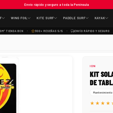
Envío rápido y seguro a toda la Península
F
WING FOIL
KITE SURF
PADDLE SURF
KAYAK
0M² TIENDA BCN
300+ RESEÑAS 5/5
ENVÍO RÁPIDO Y SEGURO
ION
KIT SOL
DE TABL
Mantenimiento
★★★★