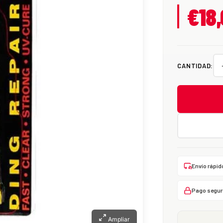
€18
CANTIDAD:
Envío rápid
Pago segur
Ampliar