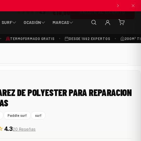
€18,00
ANADIR AL CARRITO
★★★★☆
4.3
(20)
SURF
OCASIÓN
MARCAS
(0
artículos
TERMOFORMADO GRATIS
DESDE 1992 EXPERTOS
200M² T
AREZ DE POLYESTER PARA REPARACION
AS
Paddle surf
surf
☆
4.3
20 Reseñas