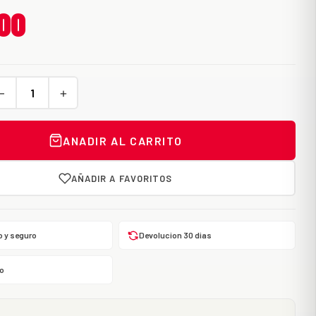
,00
−
+
ANADIR AL CARRITO
AÑADIR A FAVORITOS
o y seguro
Devolucion 30 dias
o