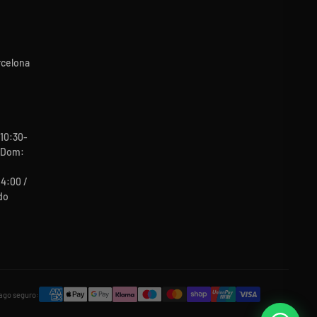
rcelona
10:30-
b-Dom:
14:00 /
do
ago seguro: