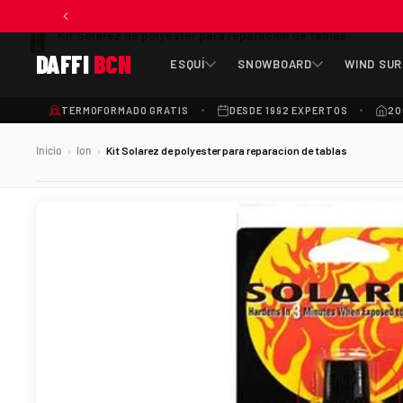
Kit Solarez de polyester para reparacion de tablas
DAFFI
BCN
ESQUÍ
SNOWBOARD
WIND SUR
TERMOFORMADO GRATIS
DESDE 1992 EXPERTOS
20
Inicio
Ion
Kit Solarez de polyester para reparacion de tablas
›
›