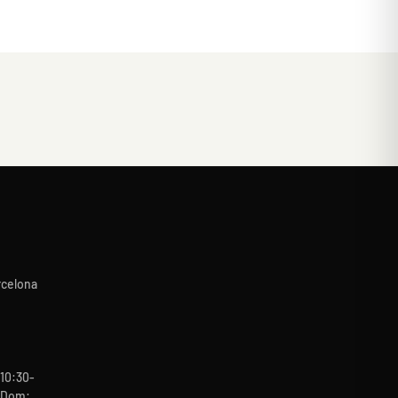
rcelona
10:30-
b-Dom: