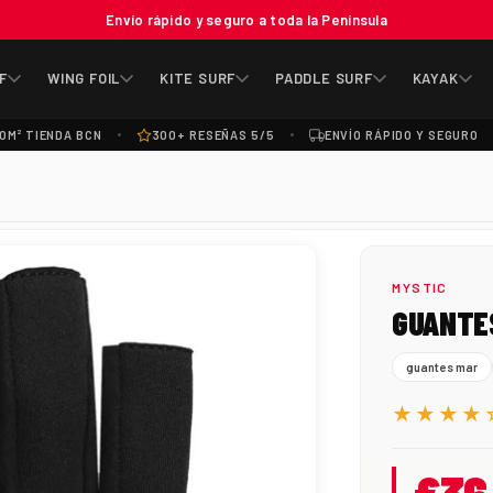
Envío rápido y seguro a toda la Península
F
WING FOIL
KITE SURF
PADDLE SURF
KAYAK
0M² TIENDA BCN
300+ RESEÑAS 5/5
ENVÍO RÁPIDO Y SEGURO
MYSTIC
GUANTES
guantes mar
★★★★