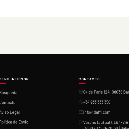
MENÚ INFERIOR
CONTACTO
C/ de Paris 124, 08036 Ba
Búsqueda
+34 933 333 356
Contacto
Aviso Legal
info@daffi.com
Política de Envio
Verano (actual):
Lun-Vie 
14:00 / 17:00-20:30 | Sá