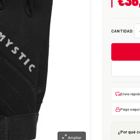
€36
CANTIDAD:
Envío rápid
Pago segur
¿Por qué c
Ampliar