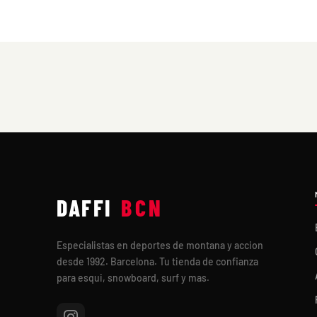
DAFFI
BCN
Especialistas en deportes de montana y accion
desde 1992. Barcelona. Tu tienda de confianza
para esqui, snowboard, surf y mas.