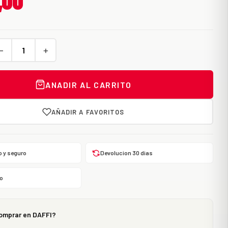
,00
−
+
ANADIR AL CARRITO
AÑADIR A FAVORITOS
o y seguro
Devolucion 30 dias
o
omprar en DAFFI?