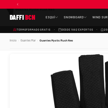
Guantes Mystic Rush Neo
DAFFI
BCN
ESQUÍ
SNOWBOARD
WIND SUR
TERMOFORMADO GRATIS
DESDE 1992 EXPERTOS
20
Inicio
Guantes Mar
Guantes Mystic Rush Neo
›
›