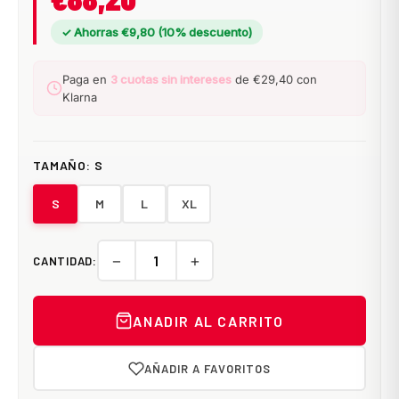
✓ Ahorras €9,80 (10% descuento)
Paga en
3 cuotas sin intereses
de €29,40 con
Klarna
TAMAÑO:
S
S
M
L
XL
−
+
CANTIDAD:
ANADIR AL CARRITO
AÑADIR A FAVORITOS