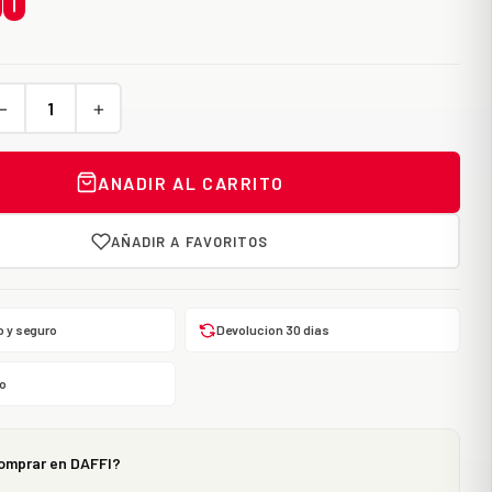
00
−
+
ANADIR AL CARRITO
AÑADIR A FAVORITOS
o y seguro
Devolucion 30 dias
o
omprar en DAFFI?