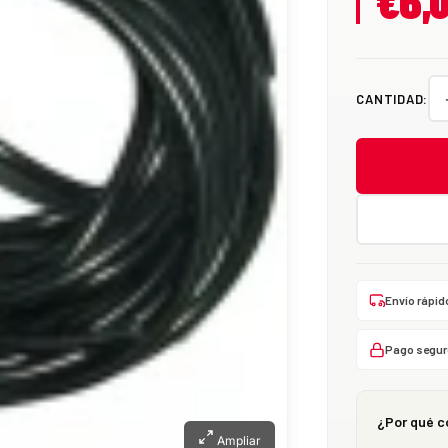
€6,
CANTIDAD:
Envío rápid
Pago segur
¿Por qué c
Ampliar