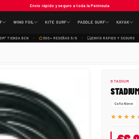
Envío rápido y seguro a toda la Península
F
WING FOIL
KITE SURF
PADDLE SURF
KAYAK
0M² TIENDA BCN
300+ RESEÑAS 5/5
ENVÍO RÁPIDO Y SEGURO
STADIUM
STADIUM
Cofix Nieve
★★★★