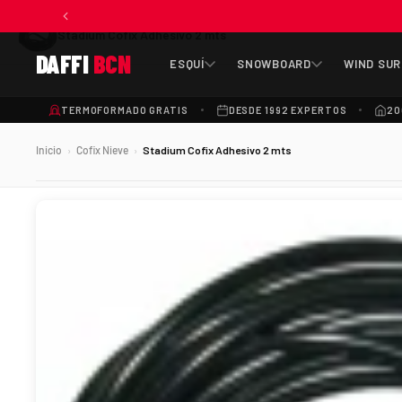
Stadium Cofix Adhesivo 2 mts
DAFFI
BCN
ESQUÍ
SNOWBOARD
WIND SUR
TERMOFORMADO GRATIS
DESDE 1992 EXPERTOS
20
Inicio
Cofix Nieve
Stadium Cofix Adhesivo 2 mts
›
›