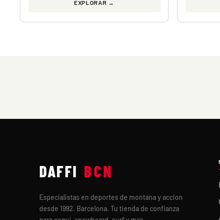
EXPLORAR →
DAFFI
BCN
Especialistas en deportes de montana y accion
desde 1992. Barcelona. Tu tienda de confianza
para esqui, snowboard, surf y mas.