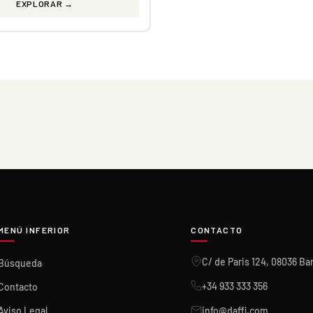
EXPLORAR →
MENÚ INFERIOR
CONTACTO
C/ de Paris 124, 08036 Ba
Búsqueda
+34 933 333 356
Contacto
Aviso Legal
info@daffi.com