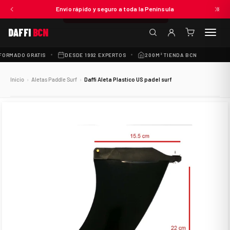
€32,00
Envío rápido y seguro a toda la Península
ANADIR AL CARRITO
DAFFI
BCN
(0
artículos)
ORMADO GRATIS
DESDE 1992 EXPERTOS
200M² TIENDA BCN
300+
Inicio
›
Aletas Paddle Surf
›
Daffi Aleta Plastico US padel surf