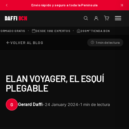
Envío rápido y seguro a toda la Península
DAFFI
BCN
(0
artículos)
ORMADO GRATIS
DESDE 1992 EXPERTOS
200M² TIENDA BCN
300+ 
VOLVER AL BLOG
1 min de lectura
ELAN VOYAGER, EL ESQUÍ
PLEGABLE
G
Gerard Daffi
•
24 January 2024
•
1 min de lectura