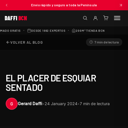
Envío rápido y seguro a toda la Península
DAFFI
BCN
(0
artículos)
ADO GRATIS
DESDE 1992 EXPERTOS
200M² TIENDA BCN
300+ RES
VOLVER AL BLOG
7 min de lectura
EL PLACER DE ESQUIAR
SENTADO
G
Gerard Daffi
•
24 January 2024
•
7 min de lectura